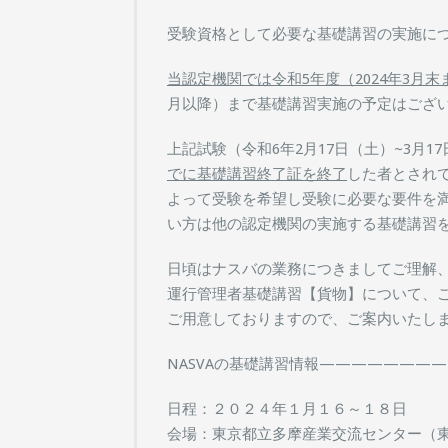
受験資格として必要な基礎講習の実施に
当認定機関では令和5年度（2024年3月
月以降）まで基礎講習実施の予定はござ
上記試験（令和6年2月17日（土）~3月
でに基礎講習終了証を終了
した者とされ
よって受験を希望し受験に必要な要件を
い方は他の認定機関の実施する基礎講習
日頃はナスバの業務につきましてご理解
運行管理者基礎講習【貨物】について、
ご用意しておりますので、ご案内いたし
NASVAの基礎講習情報————————
日程：２０２４年１月１６～１８日
会場：東京都⽴多摩産業交流センター（東京