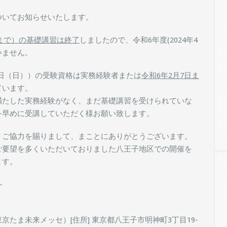
ついてお知らせいたします。
末まで）の基礎講習は終了
しましたので、令和6年度(2024年4
いません。
17日（日））の受験資格は実務経験者または
令和6年2月7日ま
ています。
満たした実務経験がなく、まだ基礎講習を受けられていな
を早めに受講していただく様お願い致します。
、ご協力を賜りまして、まことにありがとうございます。
ご要望を多くいただいておりました八王子地区での開催を
ます。
-
たま未来メッセ）[住所] 東京都八王子市明神町3丁目19-